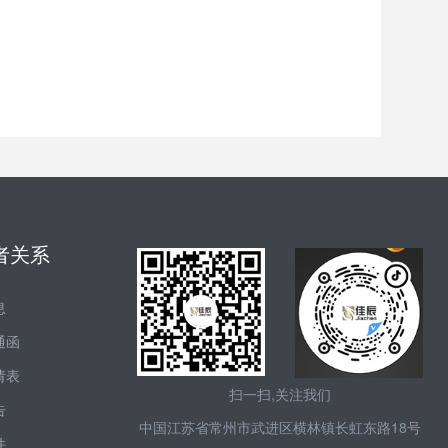
者关系
息
通函
请表
扫一扫,关注我们
告
中国江苏省常州市武进区横林镇长虹东路18号
件