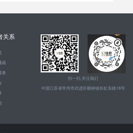
者关系
息
通函
请表
扫一扫,关注我们
告
中国江苏省常州市武进区横林镇长虹东路18号
件
治