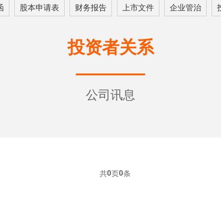
函
股本申请表
财务报告
上市文件
企业管治
投资者关系
————
公司讯息
共
0
页
0
条